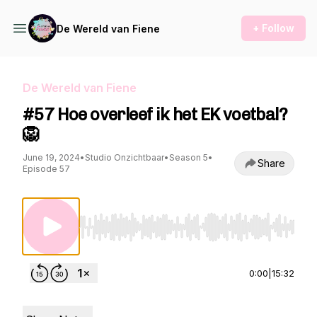
+ Follow
De Wereld van Fiene
De Wereld van Fiene
#57 Hoe overleef ik het EK voetbal?
🦁
June 19, 2024
•
Studio Onzichtbaar
•
Season 5
•
Share
Episode 57
Use Left/Right to seek, Home/End to jump to st
0:00
|
15:32