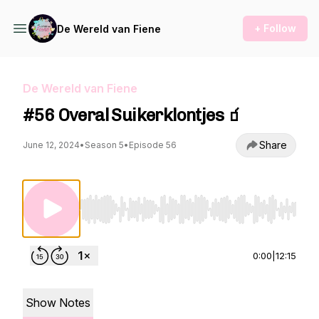
+ Follow
De Wereld van Fiene
De Wereld van Fiene
#56 Overal Suikerklontjes 🧃
Share
June 12, 2024
•
Season 5
•
Episode 56
Use Left/Right to seek, Home/End to jump to st
0:00
|
12:15
Show Notes