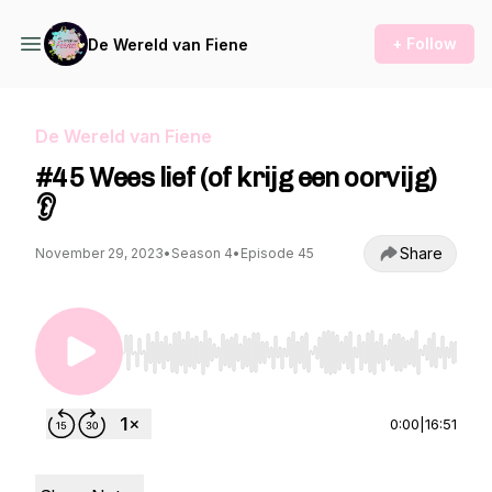
+ Follow
De Wereld van Fiene
De Wereld van Fiene
#45 Wees lief (of krijg een oorvijg)
👂
Share
November 29, 2023
•
Season 4
•
Episode 45
Use Left/Right to seek, Home/End to jump to st
0:00
|
16:51